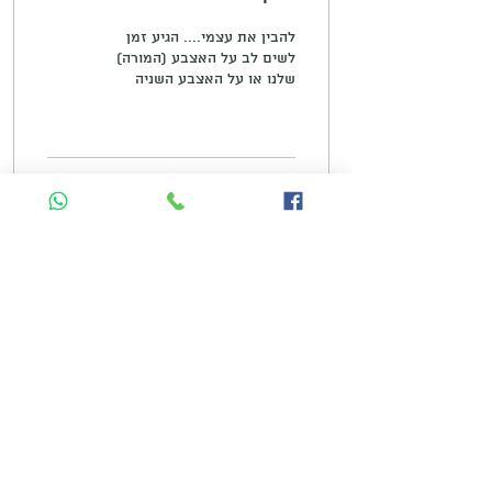
להבין את עצמי.... הגיע זמן
לשים לב על האצבע (המורה)
שלנו או על האצבע השניה
בכף הרגל. האם הן נפצעות,
כואבות, האם יש בהן יובש,
קיפולים,...
7
0
12