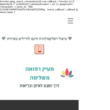
function gtag_report_conversion(url) { var callback = function () { if
(typeof(url) != 'undefined') { window.location = url; } }; gtag('event',
'conversion', { 'send_to': 'AW-
11328674685/fYAdCILS4r0aEP2295kq', 'event_callback': callback });
return false; }
💙 טיפול רפלקסולוגיה חינם לחיילים בשירות 💙
מעיין רפואה
משלימה
דרך הטבע לאיזון ובריאות