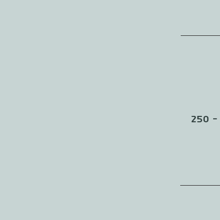
מפגש ראשון הכולל אבחון, הרכבת הפורמולה ובקבוק ראשון של תמצית - 250