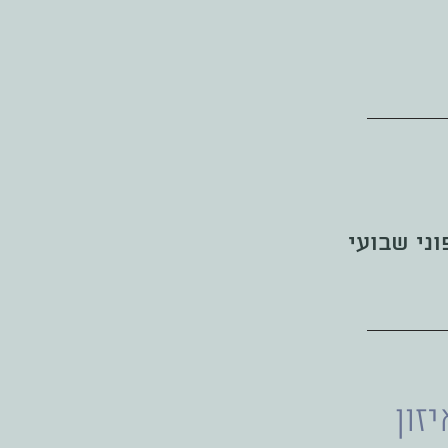
וני שבועי
זון