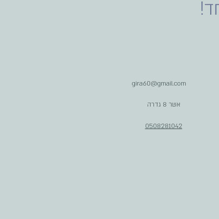
ד!
gira60@gmail.com
אשר 8 גדרה
0508281042