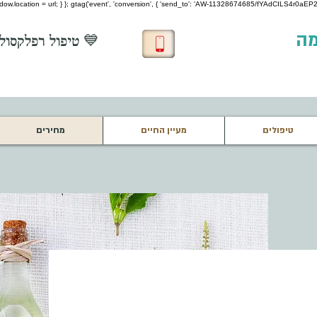
 window.location = url; } }; gtag('event', 'conversion', { 'send_to': 'AW-11328674685/fYAdCILS4r0aEP22
מה
💙 טיפול רפלקסולוגיה חינם לחיילים בשירות 💙
טיפולים
מעיין החיים
מחירים