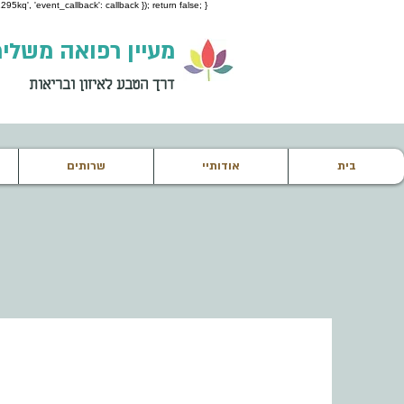
95kq', 'event_callback': callback }); return false; }
מעיין רפואה משלי
דרך הטבע לאיזון ובריאות
בית
אודותיי
שרותים