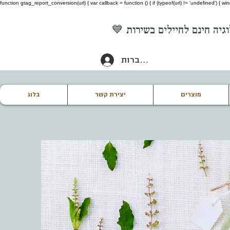
function gtag_report_conversion(url) { var callback = function () { if (typeof(url) != 'undefined') {
להתחברות
מוצרים
יצירת קשר
בלוג