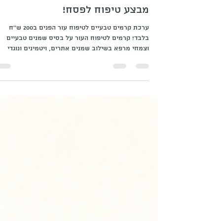
אירנה גינדין
1 באפר׳
זמן קריאה 1 דקות
מבצע טיפוח לפסח!
ערכת קרמים טבעיים לטיפוח עור הפנים ב200 ש''ח
בלבד! קרמים לטיפוח העור על בסיס שמנים טבעיים
וצמחי מרפא בשילוב שמנים אתרים, ויטמינים ונוגדי
חמצון ללא תוספת חומרים משמרים, מייצבים או משפר
מרקם מלאכותיים. הערכה מכילה קרם לעיניים/שפתיי
יבשות בגודל 15 מל' וקרם לחות לעור יבש או שומני
לבחירה בכמות 50 מל'. נקודת האיסוף בגדרה.