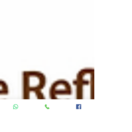
✔ טיפול רפלקסולוגיה עמוק להרגעה ושחרור ✔ שילוב
ידע מצמחי מרפא ופטריות (פור מולות בהתאמה אישית
לא כלול במחיר) ⏱ משך הטיפול: כ-90 דקות של רוגע
והתחדשות אפשרות להעמקת האבחון ניתן להוסיף