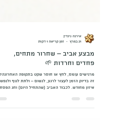
אירנה גינדין
21 במרץ
זמן קריאה 1 דקות
מבצע אביב – שחרור מתחים,
פחדים וחרדות 🌱
מרגישים עומס, לחץ או חוסר שקט בתקופה האחרונה?
זה בדיוק הזמן לעצור לרגע, לנשום – ולתת לגוף ולנפש
איזון מחודש. לכבוד האביב (שהתחיל היום) וחג הפסח
הקרב, הקליניקה בגדרה מציעה טיפול עומק ייחודי במח
מיוחד:✨ 150 ₪ בלבד ✨ (בתוקף עד סוף אפריל | לא
כולל ימי חג) הטיפול כולל ✔ ניקוי אנרגטי בסיסי כהכנ