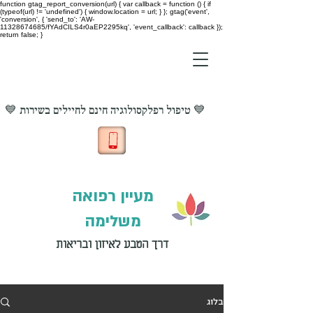
function gtag_report_conversion(url) { var callback = function () { if
(typeof(url) != 'undefined') { window.location = url; } }; gtag('event',
'conversion', { 'send_to': 'AW-
11328674685/fYAdCILS4r0aEP2295kq', 'event_callback': callback });
return false; }
💙 טיפול רפלקסולוגיה חינם לחיילים בשירות 💙
מעיין רפואה
משלימה
דרך הטבע לאיזון ובריאות
בלוג