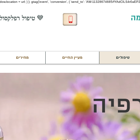
 window.location = url; } }; gtag('event', 'conversion', { 'send_to': 'AW-11328674685/fYAdCILS4r0aEP22
מה
💙 טיפול רפלקסולוגיה חינם לחיילים בשירות 💙
טיפולים
מעיין החיים
מחירים
פיה