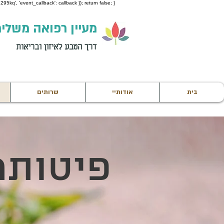
95kq', 'event_callback': callback }); return false; }
מעיין רפואה משלי
דרך הטבע לאיזון ובריאות
בית
אודותיי
שרותים
פיטותר