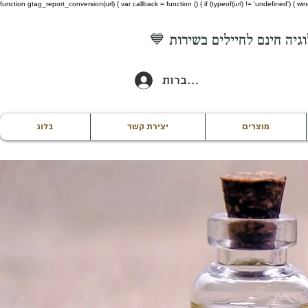
function gtag_report_conversion(url) { var callback = function () { if (typeof(url) != 'undefined') {
להתחברות
מוצרים
יצירת קשר
בלוג