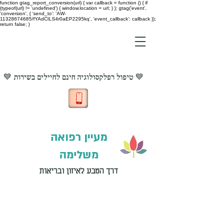
function gtag_report_conversion(url) { var callback = function () { if
(typeof(url) != 'undefined') { window.location = url; } }; gtag('event',
'conversion', { 'send_to': 'AW-
11328674685/fYAdCILS4r0aEP2295kq', 'event_callback': callback });
return false; }
💙 טיפול רפלקסולוגיה חינם לחיילים בשירות 💙
מעיין רפואה
משלימה
דרך הטבע לאיזון ובריאות