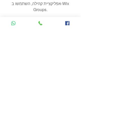
אפליקציית קהילה, השתמשו ב-Wix
Groups.
gira60@gmail.com
אשר 8 גדרה