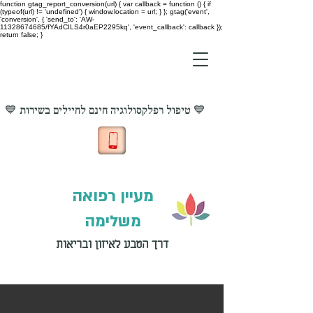
function gtag_report_conversion(url) { var callback = function () { if
(typeof(url) != 'undefined') { window.location = url; } }; gtag('event',
'conversion', { 'send_to': 'AW-
11328674685/fYAdCILS4r0aEP2295kq', 'event_callback': callback });
return false; }
💙 טיפול רפלקסולוגיה חינם לחיילים בשירות 💙
מעיין רפואה
משלימה
דרך הטבע לאיזון ובריאות