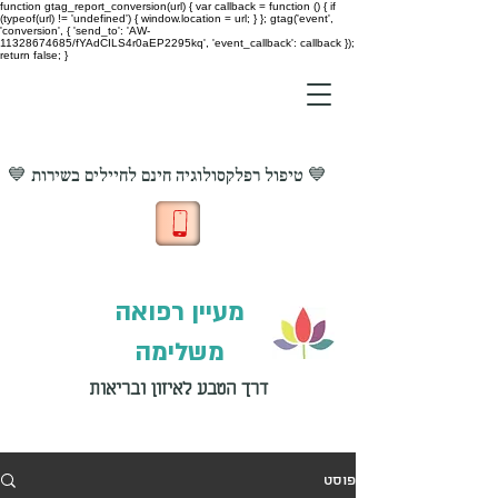
function gtag_report_conversion(url) { var callback = function () { if
(typeof(url) != 'undefined') { window.location = url; } }; gtag('event',
'conversion', { 'send_to': 'AW-
11328674685/fYAdCILS4r0aEP2295kq', 'event_callback': callback });
return false; }
💙 טיפול רפלקסולוגיה חינם לחיילים בשירות 💙
מעיין רפואה
משלימה
דרך הטבע לאיזון ובריאות
פוסט