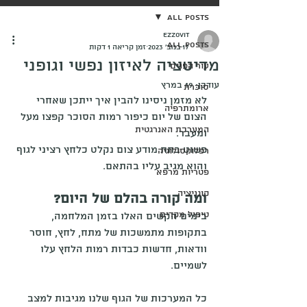
All Posts
ezzovit
All Posts
17 בנוב׳ 2023
זמן קריאה 1 דקות
מדיטציה לאיזון נפשי וגופני
עור הפנים
עודכן:
19 במרץ
סוכרת
לא מזמן ניסינו להבין איך ייתכן שאחרי 
ארומתרפיה
הצום של יום כיפור רמות הסוכר קפצו מעל 
המערכת האנרגטית
ומעבר.
פשוט בתת מודע צום נקלט כלחץ רציני לגוף 
רפלוקסולוגיה
והוא מגיב עליו בהתאם.
פטריות מרפא
קוגניציה
ומה קורה בהלם של היום?
טיפול מקדים
בימים הקשים האלו בזמן המלחמה, 
בתקופות מתמשכות של מתח, לחץ, חוסר 
וודאות, חדשות כבדות רמות הלחץ עלו 
לשמיים.
כל המערכות של הגוף שלנו מגיבות למצב 