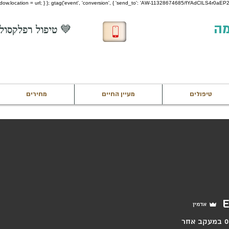
 window.location = url; } }; gtag('event', 'conversion', { 'send_to': 'AW-11328674685/fYAdCILS4r0aEP22
מה
💙 טיפול רפלקסולוגיה חינם לחיילים בשירות 💙
טיפולים
מעיין החיים
מחירים
e
אדמין
0
במעקב אחר