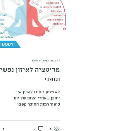
17 בנוב׳ 2023
∙
1
min
מדיטציה לאיזון נפשי
וגופני
לא מזמן ניסינו להבין איך
ייתכן שאחרי הצום של יום
כיפור רמות הסוכר קפצו
מעל ומעבר. פשוט בתת
מודע צום נקלט כלחץ רציני
לגוף והוא מגיב עליו
8
0
בהתאם. ומה קורה בהלם של
5