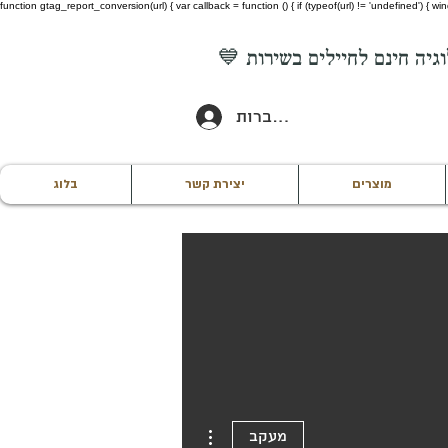
function gtag_report_conversion(url) { var callback = function () { if (typeof(url) != 'undefined') {
להתחברות
מוצרים
יצירת קשר
בלוג
More actions
מעקב