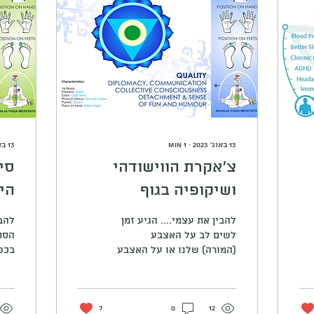
13 באוג׳ 2023
∙
1
min
13 באוג׳ 2023
צ'אקרת הווישודהי
סי
ושיקופיה בגוף
הי
להבין את עצמי.... הגיע זמן
לשים לב על האצבע
הסת
(המורה) שלנו או על האצבע
בכפ
השניה בכף הרגל. האם הן
(הא
נפצעות, כואבות, האם יש
ידי
בהן יובש, קיפולים,...
איתן
12
0
7
פעם.