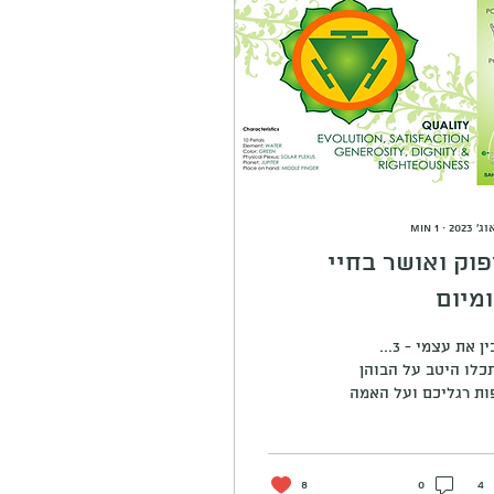
min
1
∙
פוק ואושר בחיי
ומיום
להבין את עצמי - 3...
כלו היטב על הבוהן
ות רגליכם ועל האמה
צבע האמצעית) בכפות
כם. האם הכל בסדר
? אין יובש שחוזר כל
4
..
0
8