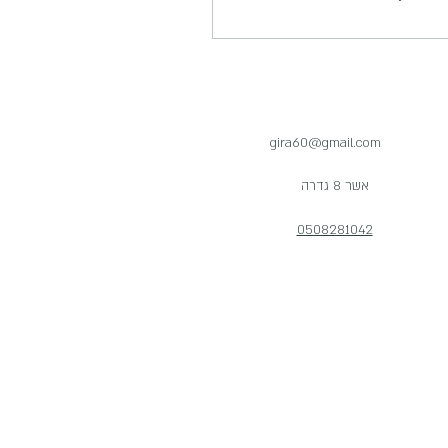
gira60@gmail.com
אשר 8 גדרה
0508281042