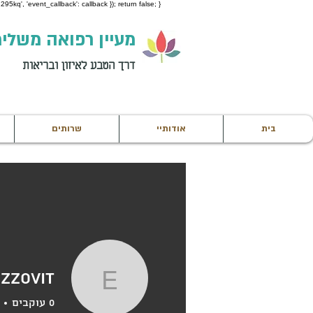
95kq', 'event_callback': callback }); return false; }
מעיין רפואה משלי
דרך הטבע לאיזון ובריאות
בית
אודותיי
שרותים
zzovit
ezzovit
0
עוקבים