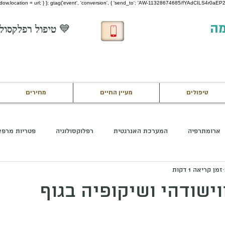
 window.location = url; } }; gtag('event', 'conversion', { 'send_to': 'AW-11328674685/fYAdCILS4r0aEP22
מה
💙 טיפול רפלקסולוגיה חינם לחיילים בשירות 💙
טיפולים
מעיין החיים
מחירים
ארומתרפיה
המערכת האנרגטית
רפלוקסולוגיה
פטריות מרפא
זמן קריאה 1 דקות
ישודהי ושיקופיה בגוף