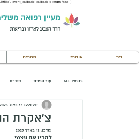
95kq', 'event_callback': callback }); return false; }
מעיין רפואה משלי
דרך הטבע לאיזון ובריאות
בית
אודותיי
שרותים
All Posts
עור הפנים
סוכרת
ezzovit
13 באוג׳ 2023
טיפול מקדים
צ'אקרת הוו
עודכן:
12 במרץ 2025
להבין את עצמי....