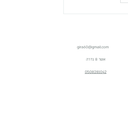
gira60@gmail.com
אשר 8 גדרה
0508281042