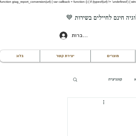
function gtag_report_conversion(url) { var callback = function () { if (typeof(url) != 'undefined') {
להתחברות
מוצרים
יצירת קשר
בלוג
קוגניציה