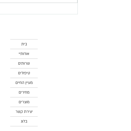
פוריות נשית – חיזוק טבעי
ותמיכה רגשית
בית
אודותיי
שרותים
טיפולים
מעיין החיים
מחירים
מוצרים
יצירת קשר
בלוג