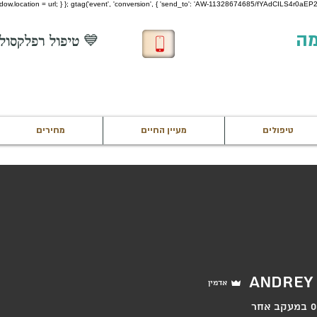
 window.location = url; } }; gtag('event', 'conversion', { 'send_to': 'AW-11328674685/fYAdCILS4r0aEP22
מה
💙 טיפול רפלקסולוגיה חינם לחיילים בשירות 💙
טיפולים
מעיין החיים
מחירים
Andrey
אדמין
0
במעקב אחר