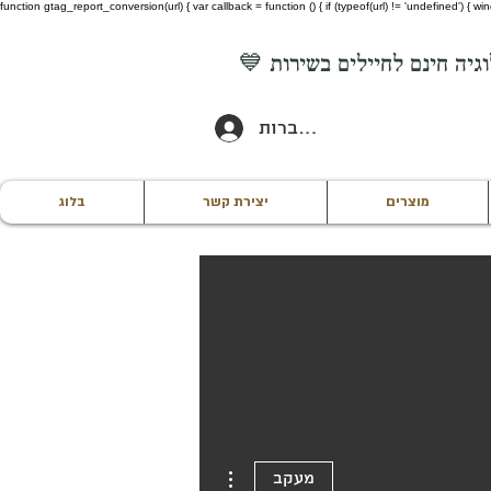
function gtag_report_conversion(url) { var callback = function () { if (typeof(url) != 'undefined') {
להתחברות
מוצרים
יצירת קשר
בלוג
More actions
מעקב