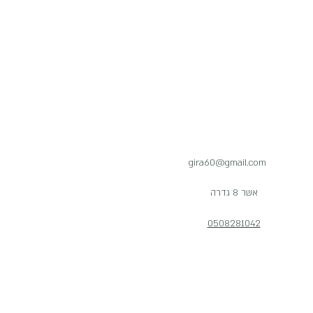
gira60@gmail.com
אשר 8 גדרה
0508281042