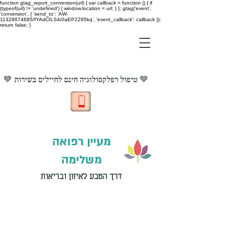
function gtag_report_conversion(url) { var callback = function () { if
(typeof(url) != 'undefined') { window.location = url; } }; gtag('event',
'conversion', { 'send_to': 'AW-
11328674685/fYAdCILS4r0aEP2295kq', 'event_callback': callback });
return false; }
💙 טיפול רפלקסולוגיה חינם לחיילים בשירות 💙
מעיין רפואה
משלימה
דרך הטבע לאיזון ובריאות