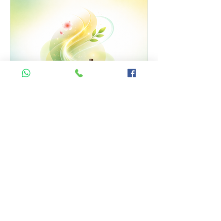
מבצע אביב – שחרור מתחים,
פחדים וחרדות 🌱
מרגישים עומס, לחץ או חוסר שקט בתקופה
האחרונה? זה בדיוק הזמן לעצור לרגע,
לנשום – ולתת לגוף ולנפש איזון מחודש.
לכבוד האביב (שהתחיל היום) וחג הפסח
הקרב, הקליניקה בגדרה מציעה טיפול
עומק ייחודי במחיר מיוחד:✨ 150 ₪ בלבד