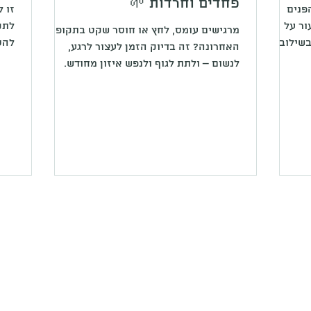
פחדים וחרדות 🌱
פנים
עור על
לתק
מרגישים עומס, לחץ או חוסר שקט בתקופה
בשילוב
להס
האחרונה? זה בדיוק הזמן לעצור לרגע,
ון ללא
לסי
לנשום – ולתת לגוף ולנפש איזון מחודש.
ו משפרי
לעש
לכבוד האביב (שהתחיל היום) וחג הפסח
לה קרם
גב 
הקרב, הקליניקה בגדרה מציעה טיפול עומק
תיים יבשות בגודל 15 מל' וקרם
ייחודי במחיר מיוחד:✨ 150 ₪ בלבד ✨
לחות לעור יבש או שומני לבחירה בכמות 50
בבע
(בתוקף עד סוף אפריל | לא כולל ימי חג)
כמה
הטיפול כולל ✔ ניקוי אנרגטי בסיסי כהכנה ✔
של 
טיפול רפלקסולוגיה עמוק להרגעה ושחרור ✔
שילוב ידע מצמחי מרפא ופטריות (פור מולות
המק
בהתאמה אישית – לא כלול במחיר) ⏱ משך
יש 
הטיפול: כ-90 דקות של רוגע והתחדשות
אפשרות להעמקת האבחון ניתן להוסיף