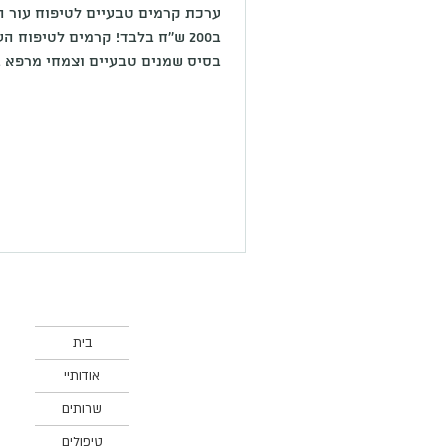
ערכת קרמים טבעיים לטיפוח עור ה
ב200 ש''ח בלבד! קרמים לטיפוח ה
בסיס שמנים טבעיים וצמחי מרפא 
שמנים אתרים, ויטמינים ונוגדי חמצ
תוספת חומרים משמרים, מייצבים א
מרקם מלאכותיים. הערכה מכי
לעיניים/שפ
מל'. נקודת האיסוף בגדרה.
בית
אודותיי
שרותים
טיפולים