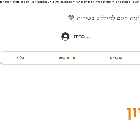
function gtag_report_conversion(url) { var callback = function () { if (typeof(url) != 'undefined') {
להתחברות
מוצרים
יצירת קשר
בלוג
ן