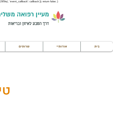
95kq', 'event_callback': callback }); return false; }
מעיין רפואה משלי
דרך הטבע לאיזון ובריאות
בית
אודותיי
שרותים
טי