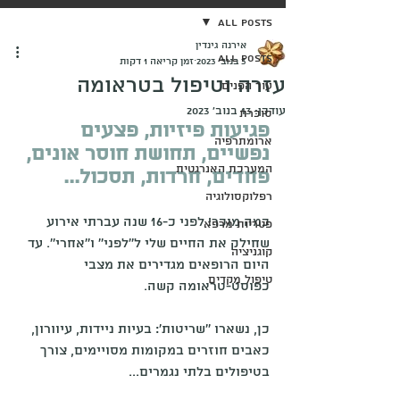
All Posts
אירנה גינדין
All Posts
3 בנוב׳ 2023
זמן קריאה 1 דקות
עזרה וטיפול בטראומה
עור הפנים
עודכן:
13 בנוב׳ 2023
סוכרת
פגיעות פיזיות, פצעים 
ארומתרפיה
נפשיים, תחושת חוסר אונים, 
המערכת האנרגטית
פחדים, חרדות, תסכול...
רפלוקסולוגיה
כמה מוכר! לפני כ-16 שנה עברתי אירוע 
פטריות מרפא
שחילק את החיים שלי ל''לפני'' ו''אחרי''. עד 
קוגניציה
היום הרופאים מגדירים את מצבי 
טיפול מקדים
כפוסט-טראומה קשה. 
כן, נשארו ''שריטות': בעיות ניידות, עיוורון, 
כאבים חוזרים במקומות מסויימים, צורך 
בטיפולים בלתי נגמרים...