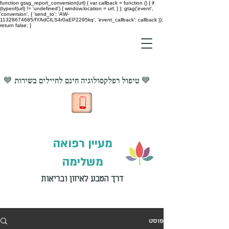
function gtag_report_conversion(url) { var callback = function () { if
(typeof(url) != 'undefined') { window.location = url; } }; gtag('event',
'conversion', { 'send_to': 'AW-
11328674685/fYAdCILS4r0aEP2295kq', 'event_callback': callback });
return false; }
💙 טיפול רפלקסולוגיה חינם לחיילים בשירות 💙
מעיין רפואה
משלימה
דרך הטבע לאיזון ובריאות
פוסט