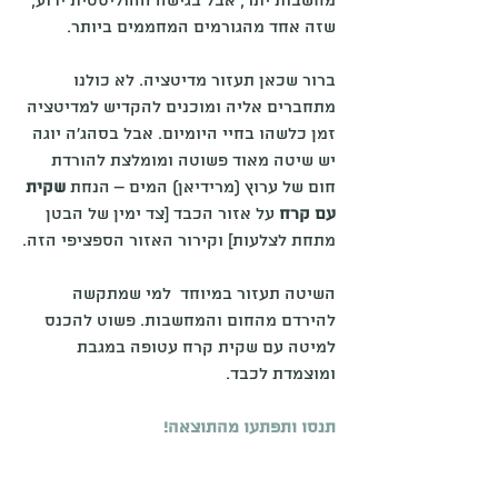
מחשבות יתר, אבל בגישה ההוליסטית ידוע, 
שזה אחד מהגורמים המחממים ביותר.
ברור שכאן תעזור מדיטציה. לא כולנו 
מתחברים אליה ומוכנים להקדיש למדיטציה 
זמן כלשהו בחיי היומיום. אבל בסהג'ה יוגה 
יש שיטה מאוד פשוטה ומומלצת להורדת 
חום של ערוץ (מרידיאן) המים – הנחת 
שקית 
עם קרח
 על אזור הכבד [צד ימין של הבטן 
מתחת לצלעות] וקירור האזור הספציפי הזה.
השיטה תעזור במיוחד  למי שמתקשה 
להירדם מהחום והמחשבות. פשוט להכנס 
למיטה עם שקית קרח עטופה במגבת 
ומוצמדת לכבד.
תנסו ותפתעו מהתוצאה!