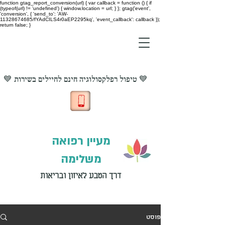
function gtag_report_conversion(url) { var callback = function () { if
(typeof(url) != 'undefined') { window.location = url; } }; gtag('event',
'conversion', { 'send_to': 'AW-
11328674685/fYAdCILS4r0aEP2295kq', 'event_callback': callback });
return false; }
💙 טיפול רפלקסולוגיה חינם לחיילים בשירות 💙
מעיין רפואה
משלימה
דרך הטבע לאיזון ובריאות
פוסט