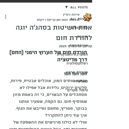
All Posts
אירנה גינדין
All Posts
22 באוג׳ 2023
זמן קריאה 1 דקות
אחת השיטות בסהג'ה יוגה
עור הפנים
להורדת חום
סוכרת
ארומתרפיה
עודכן:
12 במרץ 2025
הורדת חום של הערוץ הימני (החם) 
המערכת האנרגטית
דרך מדיטציה
רפלוקסולוגיה
פטריות מרפא
חם! חם! חם! 
אנחנו שותים המון, אוכלים אבטיח, פירות, 
קוגניציה
סלטים ירוקים, גלידות אבל אפילו לא 
טיפול מקדים
מסתכלים על הבשרים, כי זה באמת מזון 
שמוסיף חום. גם הקפה, שמעיר אותנו 
בבוקר, ממריץ, מחמם ומייבש את הגוף. 
איך עוד ניתן להתקרר? 
אולי לא כולנו מרגישים את ההשפעה של 