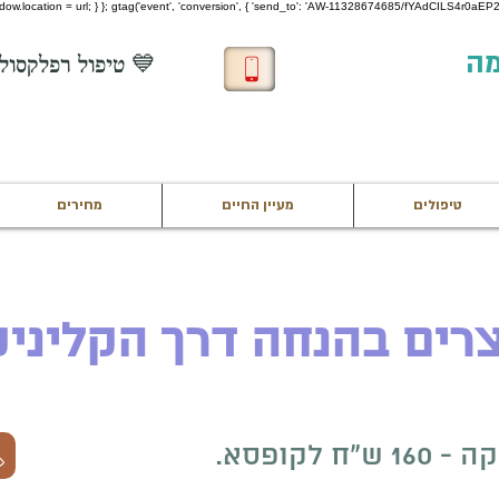
 window.location = url; } }; gtag('event', 'conversion', { 'send_to': 'AW-11328674685/fYAdCILS4r0aEP22
מה
💙 טיפול רפלקסולוגיה חינם לחיילים בשירות 💙
טיפולים
מעיין החיים
מחירים
רים בהנחה דרך הקליני
ח לקופסא.