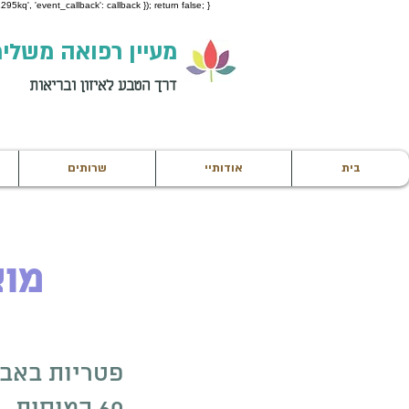
95kq', 'event_callback': callback }); return false; }
מעיין רפואה משלי
דרך הטבע לאיזון ובריאות
בית
אודותיי
שרותים
מוצ
פטריות באבקה - 160 ש"