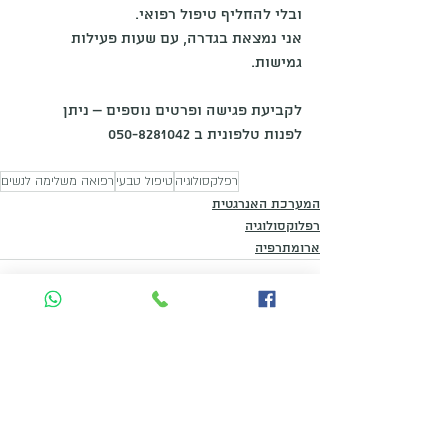
ובלי להחליף טיפול רפואי.
אני נמצאת בגדרה, עם שעות פעילות 
גמישות.
לקביעת פגישה ופרטים נוספים – ניתן 
לפנות טלפונית ב 050-8281042
רפלקסולוגיה
טיפול טבעי
רפואה משלימה לנשים
המערכת האנרגטית
רפלוקסולוגיה
ארומתרפיה
הצג הכול
פוסטים אחרונים