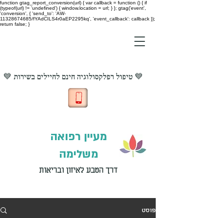
function gtag_report_conversion(url) { var callback = function () { if
(typeof(url) != 'undefined') { window.location = url; } }; gtag('event',
'conversion', { 'send_to': 'AW-
11328674685/fYAdCILS4r0aEP2295kq', 'event_callback': callback });
return false; }
💙 טיפול רפלקסולוגיה חינם לחיילים בשירות 💙
מעיין רפואה
משלימה
דרך הטבע לאיזון ובריאות
פוסט