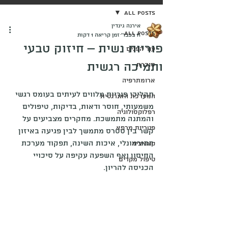
All Posts
אירנה גינדין
All Posts
11 בפבר׳
זמן קריאה 1 דקות
פוריות נשית – חיזוק טבעי
עור הפנים
ותמיכה רגשית
סוכרת
ארומתרפיה
תהליכי פוריות מלווים לעיתים בעומס רגשי 
המערכת האנרגטית
משמעותי, חוסר ודאות, בדיקות, טיפולים 
רפלוקסולוגיה
והמתנה מתמשכת. מחקרים מצביעים על 
פטריות מרפא
קשר בין סטרס מתמשך לבין פגיעה באיזון 
ההורמונלי, איכות השינה, תפקוד מערכת 
קוגניציה
החיסון ואף השפעה עקיפה על סיכויי 
טיפול מקדים
הכניסה להריון.