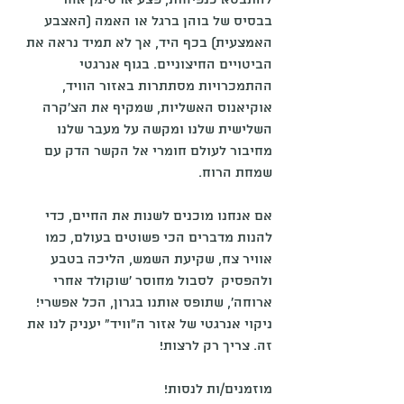
להתבטא כנפיחות, פצע או סימן אחר 
בבסיס של בוהן ברגל או האמה (האצבע 
האמצעית) בכף היד, אך לא תמיד נראה את 
הביטויים החיצוניים. בגוף אנרגטי 
ההתמכרויות מסתתרות באזור הוויד, 
אוקיאנוס האשליות, שמקיף את הצ'קרה 
השלישית שלנו ומקשה על מעבר שלנו 
מחיבור לעולם חומרי אל הקשר הדק עם 
שמחת הרוח.
אם אנחנו מוכנים לשנות את החיים, כדי 
להנות מדברים הכי פשוטים בעולם, כמו 
אוויר צח, שקיעת השמש, הליכה בטבע 
ולהפסיק  לסבול מחוסר 'שוקולד אחרי 
ארוחה', שתופס אותנו בגרון, הכל אפשרי!
ניקוי אנרגטי של אזור ה"וויד" יעניק לנו את 
זה. צריך רק לרצות! 
מוזמנים/ות לנסות! 