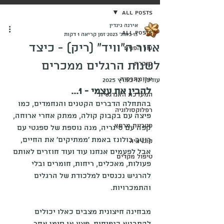
All Posts
אירנה גינדין
All Posts
13 באוג׳ 2023
זמן קריאה 1 דקות
אזור ה"וויד" (ריק) - כיצד
עור הפנים
לשנות הרגלים ממכרים
סוכרת
ארומתרפיה
עודכן:
12 במרץ 2025
להבין את עצמי - 1...
המערכת האנרגטית
בהתחלה הדברים הקטנים והנחמדים, כמו 
רפלוקסולוגיה
פיצה עם בקבוק קולה, ממתק אחרי ארוחה, 
פטריות מרפא
קפה עם סיגריה, מנה נוספת של ספגטי עם 
רוטב בולונז באמת 'ממתיקים' את החיים, 
קוגניציה
אבל לפעמים אנחנו עוד ועוד חוזרים לאותם 
טיפול מקדים
פעולות, מאכלים, ריחות, חומרים ובלי 
להרגיש נכנסים למלכודת של הרגלים 
והתמכרויות.
מבחינה חיצונית מצבים כאלו יכולים 