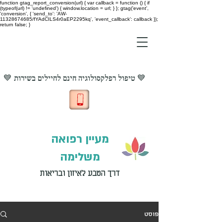
function gtag_report_conversion(url) { var callback = function () { if
(typeof(url) != 'undefined') { window.location = url; } }; gtag('event',
'conversion', { 'send_to': 'AW-
11328674685/fYAdCILS4r0aEP2295kq', 'event_callback': callback });
return false; }
💙 טיפול רפלקסולוגיה חינם לחיילים בשירות 💙
מעיין רפואה
משלימה
דרך הטבע לאיזון ובריאות
פוסט