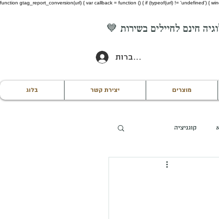
function gtag_report_conversion(url) { var callback = function () { if (typeof(url) != 'undefined') {
להתחברות
מוצרים
יצירת קשר
בלוג
קוגניציה