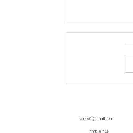
יבלנו אקנה?
gira60@gmail.com
אשר 8 גדרה