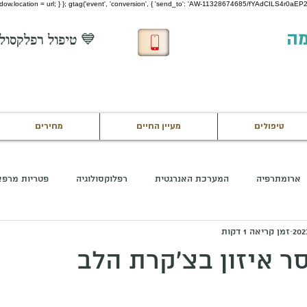
 window.location = url; } }; gtag('event', 'conversion', { 'send_to': 'AW-11328674685/fYAdCILS4r0aEP22
מה
💙 טיפול רפלקסולוגיה חינם לחיילים בשירות 💙
טיפולים
מעיין החיים
מחירים
ארומתרפיה
המערכת האנרגטית
רפלוקסולוגיה
פטריות מרפא
זמן קריאה 1 דקות
ר איזון בצ'קרת הלב