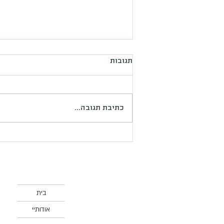
תגובות
כתיבת תגובה...
פוריות נשית – חיזוק טבעי
ותמיכה רגשית
בית
אודותיי