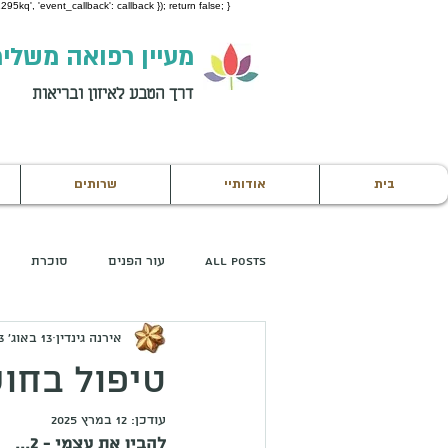
95kq', 'event_callback': callback }); return false; }
מעיין רפואה משלי
דרך הטבע לאיזון ובריאות
בית
אודותיי
שרותים
All Posts
עור הפנים
סוכרת
אירנה גינדין
13 באוג׳ 2023
טיפול מקדים
טיפול בחוס
עודכן:
12 במרץ 2025
להבין את עצמי - 2...