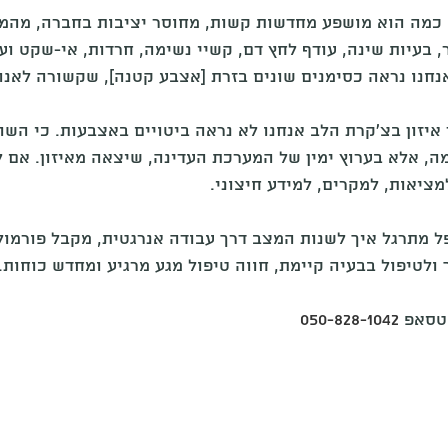
 כמה הוא מושפע מחדשות קשות, מחוסר יציבות בחברה, מהמ
, בעיות שינה, עודף לחץ דם, קשיי נשימה, חרדות, אי-שקט ועו
אנחנו נראה כסימנים שונים בזרת [אצבע קטנה], שקשורה לאנ
יזון בצ'קרת הלב אנחנו לא נראה ביטויים באצבעות. כי השור
, אלא בערוץ ימין של המערכת העדינה, שיצאה מאיזון. אם ל
ציאות, למקרים, למידע חיצוני.
ל מתרגל איך לשנות המצב דרך עבודה אנרגטית, מקבל פורמול
לטיפול בבעיה קיימת, חווה טיפול מגע מרגיע ומחדש כוחות. 
טסאפ 
050-828-1042