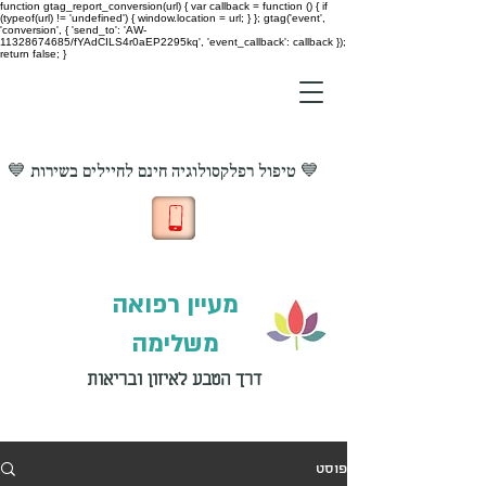
function gtag_report_conversion(url) { var callback = function () { if
(typeof(url) != 'undefined') { window.location = url; } }; gtag('event',
'conversion', { 'send_to': 'AW-
11328674685/fYAdCILS4r0aEP2295kq', 'event_callback': callback });
return false; }
💙 טיפול רפלקסולוגיה חינם לחיילים בשירות 💙
מעיין רפואה
משלימה
דרך הטבע לאיזון ובריאות
פוסט