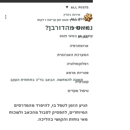
All Posts
אירנה גינדין
All Posts
12 במרץ 2025
זמן קריאה 1 דקות
נמאס מהדורבן?
עור הפנים
עודכן:
18 במאי 2025
סוכרת
ארומתרפיה
המערכת האנרגטית
רפלוקסולוגיה
פטריות מרפא
תמונה להמחשה. הבאב בד"כ בתחתית העקב
קוגניציה
טיפול מקדים
הגיע הזמן לטפל בו, להיפרד מהמדרסים 
המיוחדים, להפסיק לסבול מהכאב ולשכוח 
מאי נוחות והקושי בהליכה. 