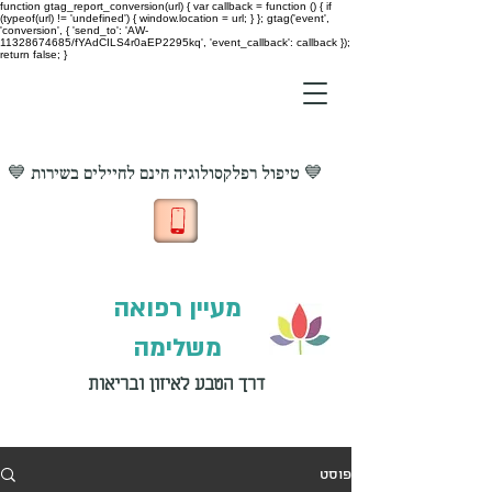
function gtag_report_conversion(url) { var callback = function () { if
(typeof(url) != 'undefined') { window.location = url; } }; gtag('event',
'conversion', { 'send_to': 'AW-
11328674685/fYAdCILS4r0aEP2295kq', 'event_callback': callback });
return false; }
💙 טיפול רפלקסולוגיה חינם לחיילים בשירות 💙
מעיין רפואה
משלימה
דרך הטבע לאיזון ובריאות
פוסט