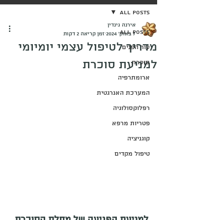
All Posts
אירנה גינדין
All Posts
7 באוק׳ 2024
זמן קריאה 2 דקות
מדריך לטיפול עצמי יומיומי
עור הפנים
למניעת סוכרת
סוכרת
ארומתרפיה
המערכת האנרגטית
רפלוקסולוגיה
פטריות מרפא
קוגניציה
טיפול מקדים
למניעת הפגיעה של מחלת הסוכרת 