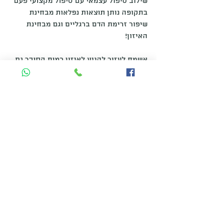
שילוב טיפול עצמאי עם טיפול מקצועי פעם 
בתקופה נותן תוצאות נפלאות מבחינת 
שיפור זרימת הדם ברגליים וגם מבחינת 
האיזון!
אשמח לעזור להגיע לאיזון רמות הסוכר גם 
דרך שינוי תזונתי והתאמה של תוספי תזונה!
קביעת פגישות דרך טלפון / וואטסאפ בלבד
רפלקסולוגיה
סוכרת
סוכרת
הצג הכול
פוסטים אחרונים