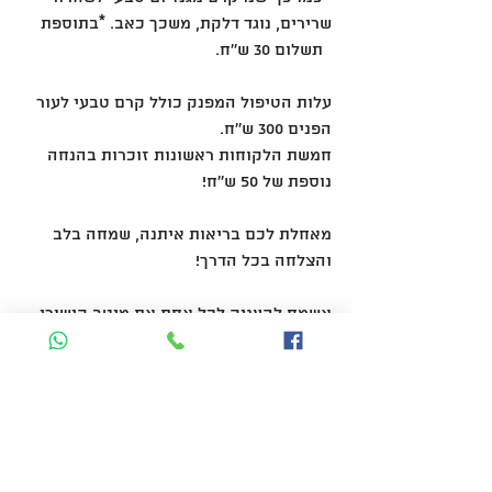
שרירים, נוגד דלקת, משכך כאב. *בתוספת 
  תשלום 30 ש''ח.
עלות הטיפול המפנק כולל קרם טבעי לעור 
הפנים 300 ש''ח.
חמשת הלקוחות ראשונות זוכרות בהנחה 
נוספת של 50 ש''ח!
מאחלת לכם בריאות איתנה, שמחה בלב 
והצלחה בכל הדרך!
אשמח להעניק לכל אחת את מיטב קישורי 
ויכולתי!
מוזמנות לקבוע פגישה
 דרך טלפון או וואטסאפ 050-8281042.
קרמים