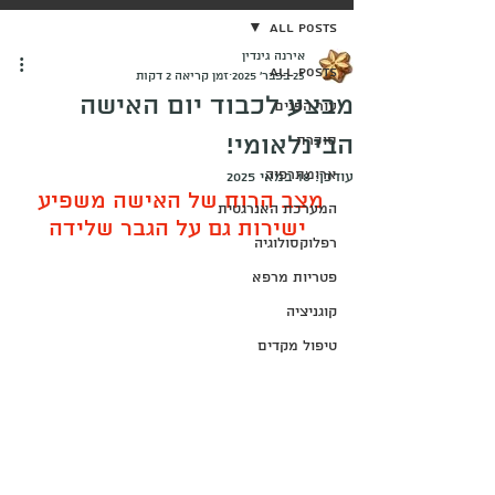
All Posts
אירנה גינדין
All Posts
23 בפבר׳ 2025
זמן קריאה 2 דקות
מבצע לכבוד יום האישה
עור הפנים
הבינלאומי!
סוכרת
ארומתרפיה
עודכן:
18 במאי 2025
מצב הרוח של האישה משפיע 
המערכת האנרגטית
ישירות גם על הגבר שלידה
רפלוקסולוגיה
פטריות מרפא
קוגניציה
טיפול מקדים