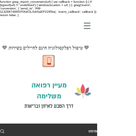
function gtag_report_conversion(url) { var callback = function () { if
(typeof(url) != 'undefined') { window.location = url; } }; gtag('event',
'conversion', { 'send_to': 'AW-
11328674685/fYAdCILS4r0aEP2295kq', 'event_callback': callback });
return false; }
💙 טיפול רפלקסולוגיה חינם לחיילים בשירות 💙
מעיין רפואה
משלימה
דרך הטבע לאיזון ובריאות
פוסט