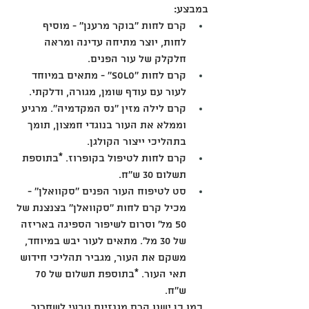
במבצע:
קרם לחות ''בוקר מרענן'' - מוסיף 
לחות, יוצר מתיחה עדינה ומראה 
חלקלק של עור הפנים.
קרם לחות ''Solo'' - מתאים במיוחד 
לעור עם עודף שומן, מגורה, ודלקתי.
קרם לילה מזין ''נס המקדמיה''. מרגיע 
וממלא את העור בנוגדי חמצון, תומך 
בתהליכי ייצור הקולגן.
קרם לחות לטיפול בקופרוז. *בתוספת 
תשלום 30 ש''ח.
סט לטיפוח העור הפנים ''סקוואלן'' - 
מכיל קרם לחות ''סקוואלן'' בצנצנת של 
50 מל' וסרום לשיפור הספיגה באריזה 
של 30 מל'. מתאים לעור יבש במיוחד, 
משקם את העור, מגביר תהליכי חידוש 
תאי העור. *בתוספת תשלום של 70 
ש''ח.
  כמו כן ישנו קרם מגנזיום טבעי לשחרור 