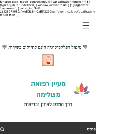
function gtag_report_conversion(url) { var callback = function () { if
(typeof(url) != 'undefined') { window.location = url; } }; gtag('event',
'conversion', { 'send_to': 'AW-
11328674685/fYAdCILS4r0aEP2295kq', 'event_callback': callback });
return false; }
💙 טיפול רפלקסולוגיה חינם לחיילים בשירות 💙
מעיין רפואה
משלימה
דרך הטבע לאיזון ובריאות
פוסט