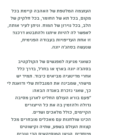
העוצמה המלטפת של האהבה קיימת בכל 
מקום, בכל תא של החומר, בכל חלקיק של 
הלב, בכל נוירון של המוח. וניתן לעיר אותה, 
לאפשר לה להיות איתנו ולהתבטא דרכנו!
זו אחת העדיפויות בעבודה הפנימית, 
שנעשה בסהג'ה יוגה. 
כשאני מגיעה למפגשים של הקולקטיב 
בסהג'ה יוגה בארץ או בחו'ל, בדרך כלל 
אחרי מדיטציה מביאים כיבוד. תמיד יש 
מישהי, שמבינה את המגבלות שלי ודואגת לי 
כך, שאני נזכרת באגדה הבאה:
''פעם בורא העולם החליט לארגן מסיבה 
גדולה ולהזמין בה את כל הייצורים 
הקיימים, כולל מלאכים ושדים. 
הכינו שולחנות עם מאכלים מובחרים מכל 
קצוות העולם בשפע, שתיה וקישוטים 
מיוחדים, הגיעו המוסיקאים הכי טובים.