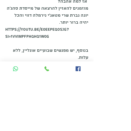
 אז למה אהבה?
מוזמנים להאזין להרצאה של מייסדת סהג'ה 
יוגה גברת שרי מטאג'י נירמלה דווי והכל 
יהיה ברור יותר. 
https://youtu.be/E0EEPeQosJg?
si=1VvimpFPHQHq1w0G
בנוסף, יש מפגשים שבועיים אונליין, ללא 
עלות.
ימי שני בשעה 9 בערב. מוזמנים\ות
https://us02web.zoom.us/j/83152861823?
pwd=L3A0dSt5amNnRndQSEY5MlNRNzNM
Zz09
הוליסטי
המערכת האנרגטית