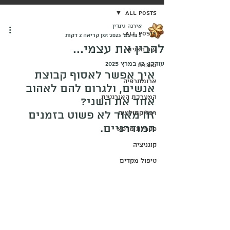
All Posts
אירנה גינדין
All Posts
3 בדצמ׳ 2023
זמן קריאה 2 דקות
להבין את עצמי...
עור הפנים
עודכן:
12 במרץ 2025
סוכרת
איך אפשר לאסוף קבוצת 
ארומתרפיה
אנשים, ולגרום להם לאהוב 
המערכת האנרגטית
אחד את השני? 
זה מאוד לא פשוט בזמנים 
רפלוקסולוגיה
המודרניים.
פטריות מרפא
קוגניציה
טיפול מקדים