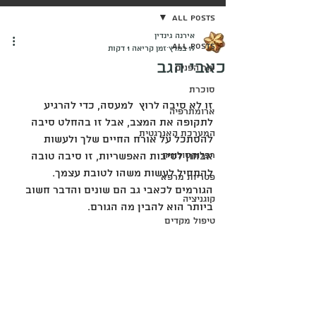
All Posts
אירנה גינדין
All Posts
19 במרץ
זמן קריאה 1 דקות
כאבי הגב
עור הפנים
סוכרת
זו לא סיבה לרוץ  למעסה, כדי להרגיע 
ארומתרפיה
לתקופה את המצב, אבל זו בהחלט סיבה 
המערכת האנרגטית
להסתכל על אורח החיים שלך ולעשות 
רפלוקסולוגיה
אבחון לסיבות האפשריות, זו סיבה טובה 
להתחיל לעשות משהו לטובת עצמך.
פטריות מרפא
הגורמים לכאבי גב הם שונים והדבר חשוב 
קוגניציה
ביותר הוא להבין מה הגורם.
טיפול מקדים