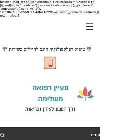
function gtag_report_conversion(url) { var callback = function () { if
(typeof(url) != 'undefined') { window.location = url; } }; gtag('event',
'conversion', { 'send_to': 'AW-
11328674685/fYAdCILS4r0aEP2295kq', 'event_callback': callback });
return false; }
💙 טיפול רפלקסולוגיה חינם לחיילים בשירות 💙
מעיין רפואה
משלימה
דרך הטבע לאיזון ובריאות
פוסט