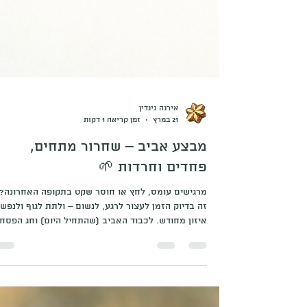
אירנה גינדין
21 במרץ
זמן קריאה 1 דקות
מבצע אביב – שחרור מתחים,
פחדים וחרדות 🌱
מרגישים עומס, לחץ או חוסר שקט בתקופה האחרונה?
זה בדיוק הזמן לעצור לרגע, לנשום – ולתת לגוף ולנפש
איזון מחודש. לכבוד האביב (שהתחיל היום) וחג הפסח
הקרב, הקליניקה בגדרה מציעה טיפול עומק ייחודי במח
מיוחד:✨ 150 ₪ בלבד ✨ (בתוקף עד סוף אפריל | לא
כולל ימי חג) הטיפול כולל ✔ ניקוי אנרגטי בסיסי כהכנ