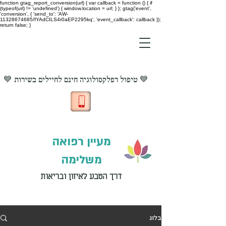
function gtag_report_conversion(url) { var callback = function () { if
(typeof(url) != 'undefined') { window.location = url; } }; gtag('event',
'conversion', { 'send_to': 'AW-
11328674685/fYAdCILS4r0aEP2295kq', 'event_callback': callback });
return false; }
💙 טיפול רפלקסולוגיה חינם לחיילים בשירות 💙
מעיין רפואה
משלימה
דרך הטבע לאיזון ובריאות
בלוג