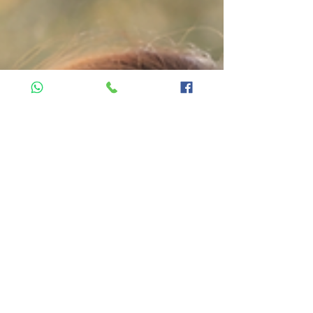
✔ טיפול רפלקסולוגיה עמוק להרגעה ושחרור ✔ שילוב
ידע מצמחי מרפא ופטריות (פור מולות בהתאמה אישית
לא כלול במחיר) ⏱ משך הטיפול: כ-90 דקות של רוגע
והתחדשות אפשרות להעמקת האבחון ניתן להוסיף