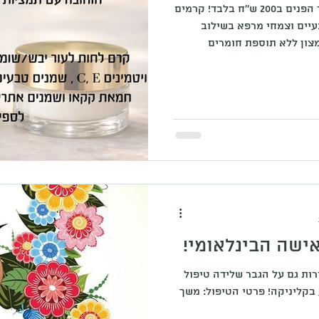
ערכת קרמים טבעיים לטיפוח עור הפנים ב200 ש''ח בלבד! קרמים
עיים וצמחי מרפא בשילוב
מצון ללא תוספת חומרים
משמרים, מייצבים או משפרי מרקם מלאכותיים. הערכה מכילה
קרם לעיניים/שפתיים יבשות בגודל 15 מל' וקרם לחות לעור יבש
ישה הבינלאומי!
ות גם על הגבר שלידה טיפול
רפלקסולוגיה מפנק, מאזן ומרגיע בקליניקה! פרטי הטיפול: משך