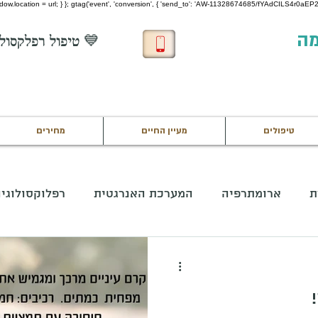
 window.location = url; } }; gtag('event', 'conversion', { 'send_to': 'AW-11328674685/fYAdCILS4r0aEP22
מה
💙 טיפול רפלקסולוגיה חינם לחיילים בשירות 💙
טיפולים
מעיין החיים
מחירים
ת
ארומתרפיה
המערכת האנרגטית
רפלוקסולוגי