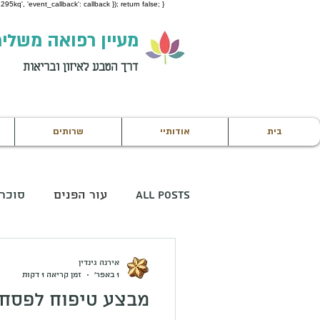
95kq', 'event_callback': callback }); return false; }
מעיין רפואה משלי
דרך הטבע לאיזון ובריאות
בית
אודותיי
שרותים
All Posts
עור הפנים
סוכר
קוגניציה
טיפול מקדים
אירנה גינדין
1 באפר׳
זמן קריאה 1 דקות
מבצע טיפוח לפסח!